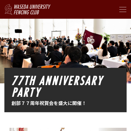
WASEDA UNIVERSITY
FENCING CLUB
77TH ANNIVERSARY
PARTY
創部７７周年祝賀会を盛大に開催！