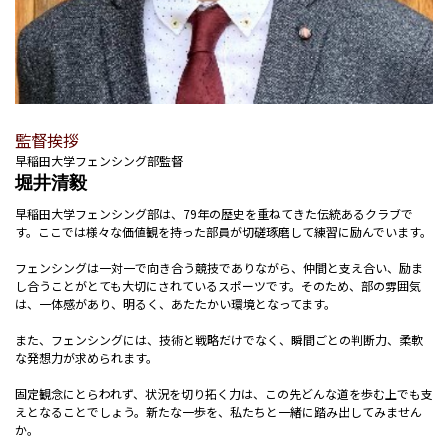
監督挨拶
早稲田大学フェンシング部監督
堀井清毅
早稲田大学フェンシング部は、79年の歴史を重ねてきた伝統あるクラブで
す。ここでは様々な価値観を持った部員が切磋琢磨して練習に励んでいます。
フェンシングは一対一で向き合う競技でありながら、仲間と支え合い、励ま
し合うことがとても大切にされているスポーツです。そのため、部の雰囲気
は、一体感があり、明るく、あたたかい環境となってます。
また、フェンシングには、技術と戦略だけでなく、瞬間ごとの判断力、柔軟
な発想力が求められます。
固定観念にとらわれず、状況を切り拓く力は、この先どんな道を歩む上でも支
えとなることでしょう。新たな一歩を、私たちと一緒に踏み出してみません
か。